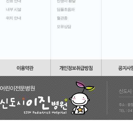
진료 안내
신생아 황달
내부 시설
딤플초음파
위치 안내
혈관종
모유상담
주소 : 충
TEL : 0