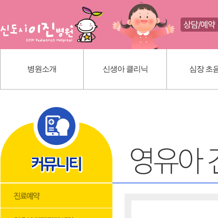
병원소개
신생아 클리닉
심장 초
인사말
신생아 귀교정 클리닉
선천성 심
의료진 소개
단설소대 클리닉
가와사끼
진료 안내
신생아 황달
내부 시설
딤플초음파
위치 안내
혈관종
모유상담