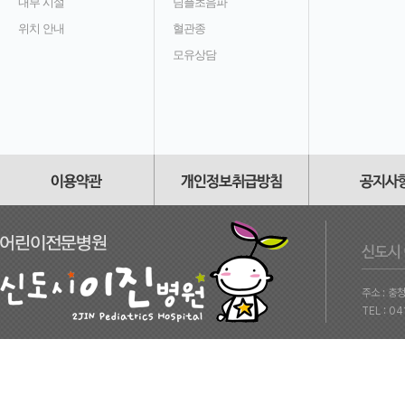
내부 시설
딤플초음파
위치 안내
혈관종
모유상담
주소 : 충
TEL : 0