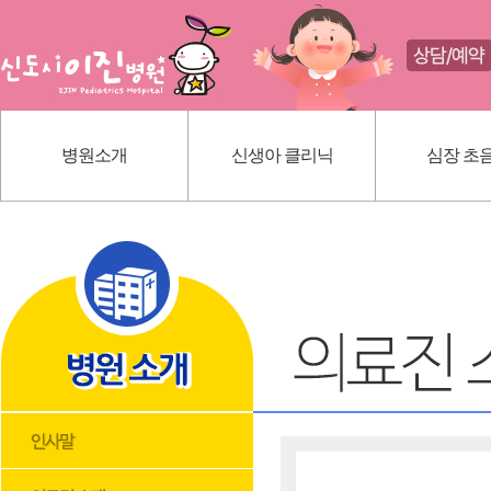
병원소개
신생아 클리닉
심장 초
인사말
신생아 귀교정 클리닉
선천성 심
의료진 소개
단설소대 클리닉
가와사끼
진료 안내
신생아 황달
내부 시설
딤플초음파
위치 안내
혈관종
모유상담