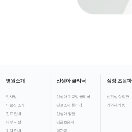
병원소개
신생아 클리닉
심장 초음파
인사말
신생아 귀교정 클리닉
선천성 심질환
의료진 소개
단설소대 클리닉
가와사끼 병
진료 안내
신생아 황달
내부 시설
딤플초음파
위치 안내
혈관종