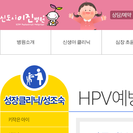
병원소개
신생아 클리닉
심장 초
인사말
신생아 귀교정 클리닉
선천성 심
의료진 소개
단설소대 클리닉
가와사끼
진료 안내
신생아 황달
내부 시설
딤플초음파
위치 안내
혈관종
모유상담