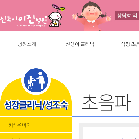
병원소개
신생아 클리닉
심장 초
인사말
신생아 귀교정 클리닉
선천성 심
의료진 소개
단설소대 클리닉
가와사끼
진료 안내
신생아 황달
내부 시설
딤플초음파
위치 안내
혈관종
모유상담