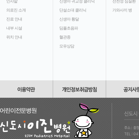
인사말
신생아 귀교정 클리닉
선천성 심질환
의료진 소개
단설소대 클리닉
가와사끼 병
진료 안내
신생아 황달
내부 시설
딤플초음파
위치 안내
혈관종
모유상담
주소 : 충
TEL : 0