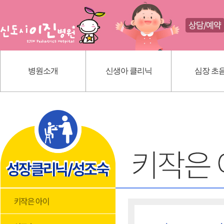
병원소개
신생아 클리닉
심장 초
인사말
신생아 귀교정 클리닉
선천성 심
의료진 소개
단설소대 클리닉
가와사끼
진료 안내
신생아 황달
내부 시설
딤플초음파
위치 안내
혈관종
모유상담