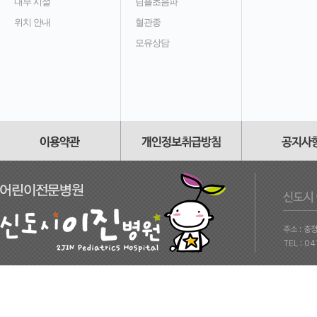
내부 시설
딤플초음파
위치 안내
혈관종
모유상담
주소 : 충
TEL : 0