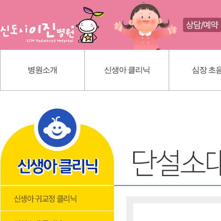
병원소개
신생아 클리닉
심장 초
인사말
신생아 귀교정 클리닉
선천성 심
의료진 소개
단설소대 클리닉
가와사끼
진료 안내
신생아 황달
내부 시설
딤플초음파
위치 안내
혈관종
모유상담