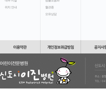
내부 시설
딤플초음파
위치 안내
혈관종
모유상담
주소 : 충
TEL : 0