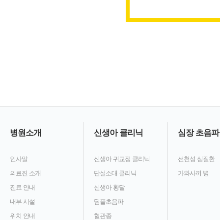
병원소개
신생아 클리닉
심장 초음파
인사말
신생아 귀교정 클리닉
선천성 심질환
의료진 소개
단설소대 클리닉
가와사끼 병
진료 안내
신생아 황달
내부 시설
딤플초음파
위치 안내
혈관종