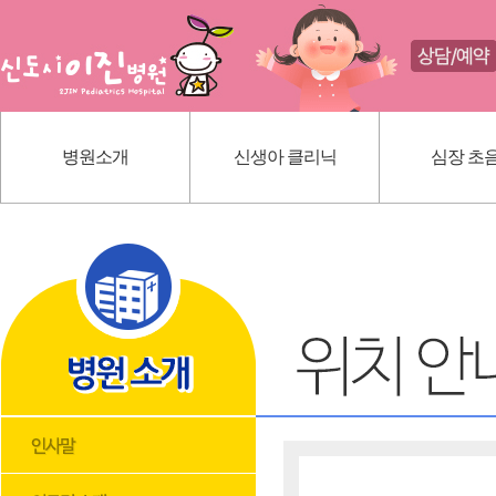
병원소개
신생아 클리닉
심장 초
인사말
신생아 귀교정 클리닉
선천성 심
의료진 소개
단설소대 클리닉
가와사끼
진료 안내
신생아 황달
내부 시설
딤플초음파
위치 안내
혈관종
모유상담