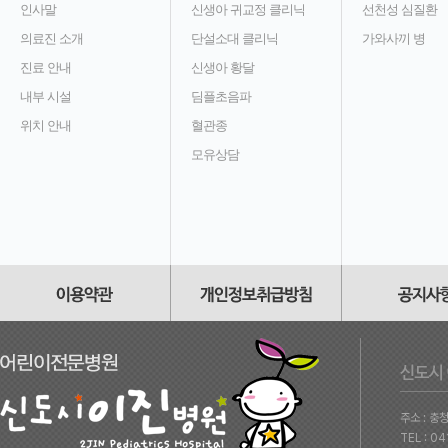
인사말
신생아 귀교정 클리닉
선천성 심질환
의료진 소개
단설소대 클리닉
가와사끼 병
진료 안내
신생아 황달
내부 시설
딤플초음파
위치 안내
혈관종
모유상담
주소 : 충
TEL : 0