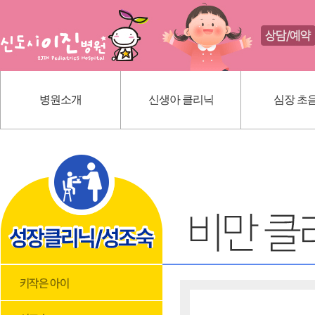
병원소개
신생아 클리닉
심장 초
인사말
신생아 귀교정 클리닉
선천성 심
의료진 소개
단설소대 클리닉
가와사끼
진료 안내
신생아 황달
내부 시설
딤플초음파
위치 안내
혈관종
모유상담