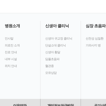
병원소개
신생아 클리닉
심장 초음파
인사말
신생아 귀교정 클리닉
선천성 심질환
의료진 소개
단설소대 클리닉
가와사끼 병
진료 안내
신생아 황달
내부 시설
딤플초음파
위치 안내
혈관종
모유상담