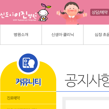
병원소개
신생아 클리닉
심장 초
인사말
신생아 귀교정 클리닉
선천성 심
의료진 소개
단설소대 클리닉
가와사끼
진료 안내
신생아 황달
내부 시설
딤플초음파
위치 안내
혈관종
모유상담