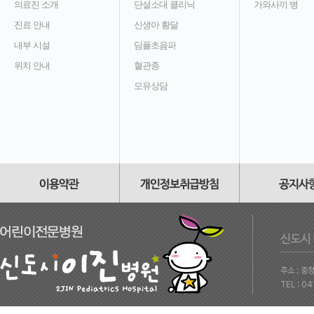
의료진 소개
단설소대 클리닉
가와사끼 병
진료 안내
신생아 황달
내부 시설
딤플초음파
위치 안내
혈관종
모유상담
주소 : 충
TEL : 0