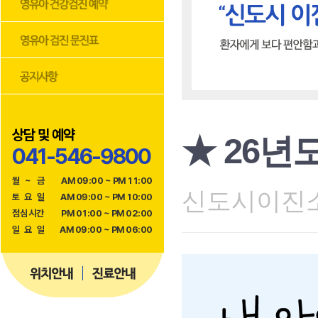
상담 및 예약
★ 26년
041-546-9800
월
~
금
AM 09:00 ~ PM 11:00
신도시이진소아과
토
요
일
AM 09:00 ~ PM 10:00
점
심
시
간
PM 01:00 ~ PM 02:00
일
요
일
AM 09:00 ~ PM 06:00