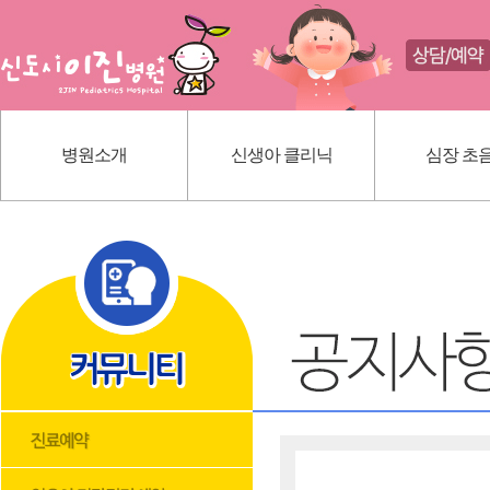
병원소개
신생아 클리닉
심장 초
인사말
신생아 귀교정 클리닉
선천성 심
의료진 소개
단설소대 클리닉
가와사끼
진료 안내
신생아 황달
내부 시설
딤플초음파
위치 안내
혈관종
모유상담