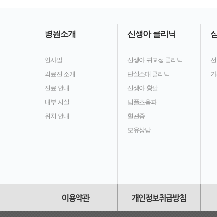
병원소개
신생아 클리닉
심
인사말
신생아 귀교정 클리닉
선
의료진 소개
단설소대 클리닉
가
진료 안내
신생아 황달
내부 시설
딤플초음파
위치 안내
혈관종
모유상담