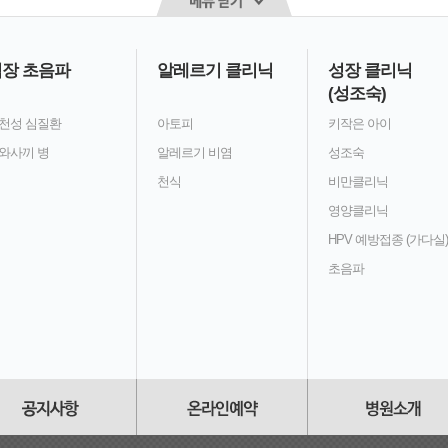
장 초음파
알레르기 클리닉
성장 클리닉
(성조숙)
천성 심질환
아토피
키작은 아이
와사끼 병
알레르기 비염
성조숙
천식
비만클리닉
영양클리닉
HPV 예방접종 (가다실)
초음파