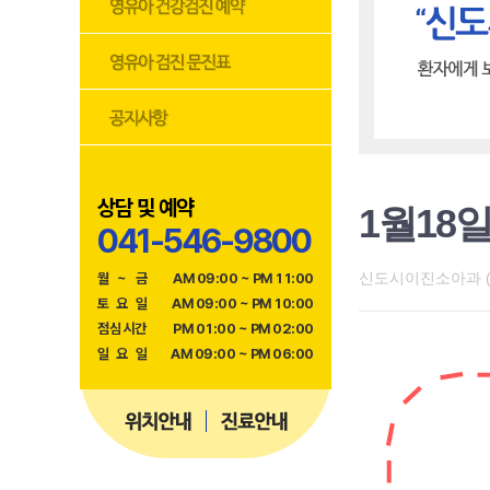
상담 및 예약
1월18
041-546-9800
신도시이진소아과 (20
월
~
금
AM 09:00 ~ PM 11:00
토
요
일
AM 09:00 ~ PM 10:00
점
심
시
간
PM 01:00 ~ PM 02:00
일
요
일
AM 09:00 ~ PM 06:00