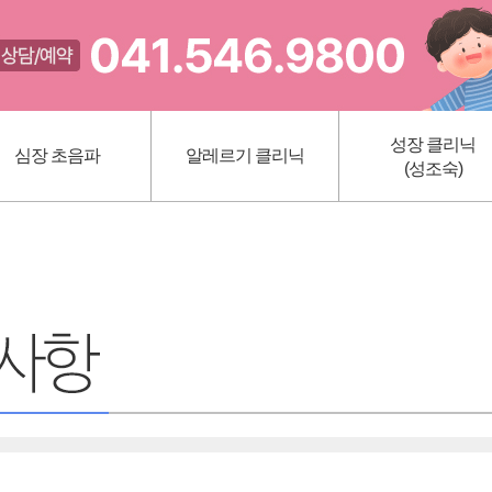
성장 클리닉
심장 초음파
알레르기 클리닉
(성조숙)
선천성 심질환
아토피
키작은 아이
가와사끼 병
알레르기 비염
성조숙
천식
비만클리닉
영양클리닉
HPV 예방접종 (가다
초음파