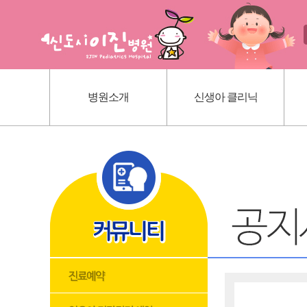
병원소개
신생아 클리닉
인사말
신생아 귀교정 클리닉
의료진 소개
단설소대 클리닉
진료 안내
신생아 황달
내부 시설
딤플초음파
위치 안내
혈관종
모유상담