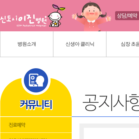
병원소개
신생아 클리닉
심장 초
인사말
신생아 귀교정 클리닉
선천성 심
의료진 소개
단설소대 클리닉
가와사끼
진료 안내
신생아 황달
내부 시설
딤플초음파
위치 안내
혈관종
모유상담