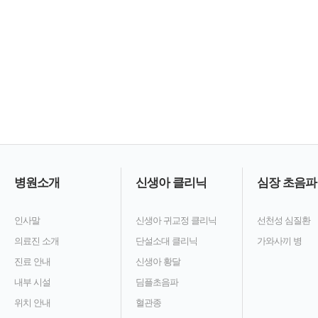
병원소개
신생아 클리닉
심장 초음파
인사말
신생아 귀교정 클리닉
선천성 심질환
의료진 소개
단설소대 클리닉
가와사끼 병
진료 안내
신생아 황달
내부 시설
딤플초음파
위치 안내
혈관종