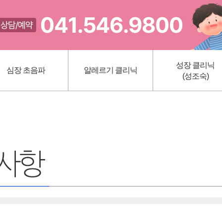
성장 클리닉
심장 초음파
알레르기 클리닉
(성조숙)
선천성 심질환
아토피
키작은 아이
가와사끼 병
알레르기 비염
성조숙
천식
비만클리닉
영양클리닉
HPV 예방접종 (가다
초음파