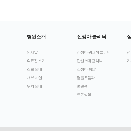
병원소개
신생아 클리닉
심
인사말
신생아 귀교정 클리닉
선
의료진 소개
단설소대 클리닉
가
진료 안내
신생아 황달
내부 시설
딤플초음파
위치 안내
혈관종
모유상담