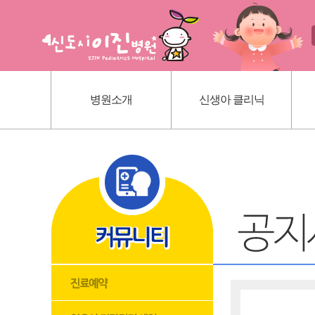
병원소개
신생아 클리닉
인사말
신생아 귀교정 클리닉
의료진 소개
단설소대 클리닉
진료 안내
신생아 황달
내부 시설
딤플초음파
위치 안내
혈관종
모유상담