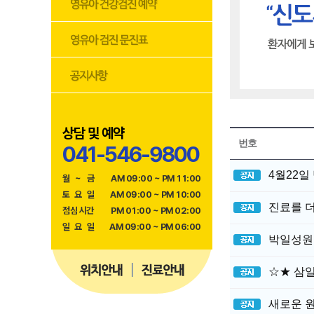
상담 및 예약
번호
041-546-9800
4월22일
월
~
금
AM 09:00 ~ PM 11:00
토
요
일
AM 09:00 ~ PM 10:00
진료를 더
점
심
시
간
PM 01:00 ~ PM 02:00
일
요
일
AM 09:00 ~ PM 06:00
박일성원
☆★ 삼일
새로운 원