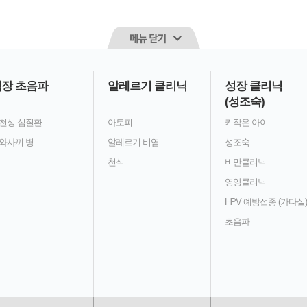
장 초음파
알레르기 클리닉
성장 클리닉
(성조숙)
천성 심질환
아토피
키작은 아이
와사끼 병
알레르기 비염
성조숙
천식
비만클리닉
영양클리닉
HPV 예방접종 (가다실)
초음파