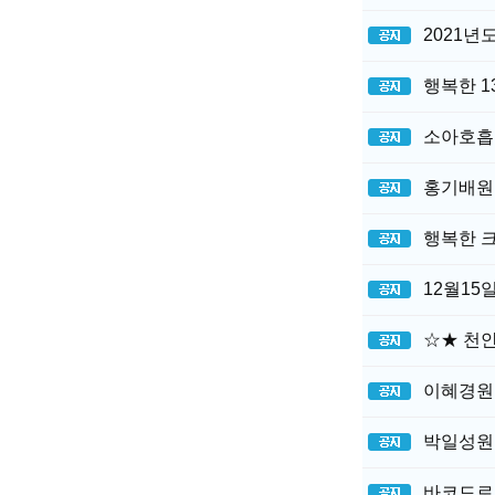
2021년
행복한 1
소아호흡
홍기배원
행복한 크
12월15
☆★ 천안
이혜경원장
박일성원장
바코드로 